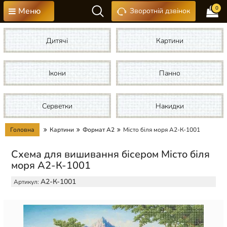
0
Меню
Зворотній дзвінок
Дитячі
Картини
Ікони
Панно
Серветки
Накидки
Головна
Картини
Формат А2
Місто біля моря А2-К-1001
Схема для вишивання бісером Місто біля
моря А2-К-1001
А2-К-1001
Артикул: