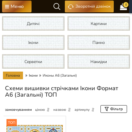
0
Меню
Зворотній дзвінок
Дитячі
Картини
Ікони
Панно
Серветки
Накидки
Головна
Ікони
Иконы А6 (Загальні)
Схеми вишивки стрічками Ікони Формат
А6 (Загальні) ТОП
Фільтр
замовчуванням
ціною
назвою
артикулу
ТОП