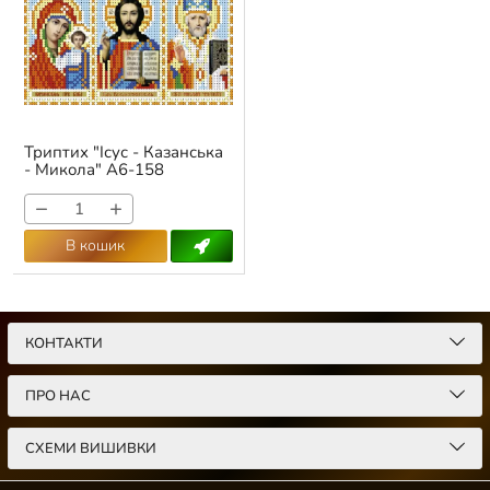
Триптих "Ісус - Казанська
- Микола" А6-158
Артикул:
А6-158
−
+
В кошик
КОНТАКТИ
ПРО НАС
СХЕМИ ВИШИВКИ