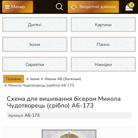
0
Меню
Зворотній дзвінок
Дитячі
Картини
Ікони
Панно
Серветки
Накидки
Головна
Ікони
Иконы А6 (Загальні)
Микола Чудотворець (срібло) А6-173
Схема для вишивання бісером Микола
Чудотворець (срібло) А6-173
А6-173
Артикул: