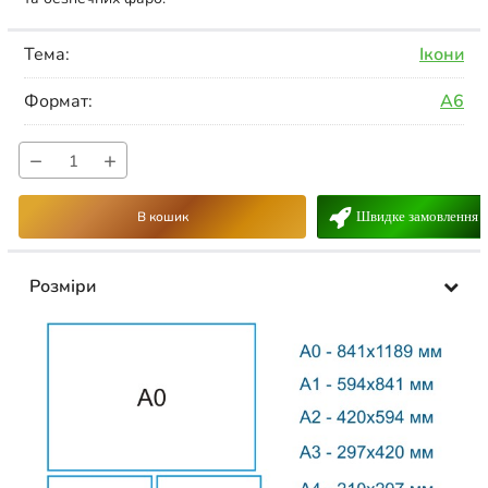
Тема:
Ікони
Формат:
А6
−
+
В кошик
Швидке замовлення
Розміри