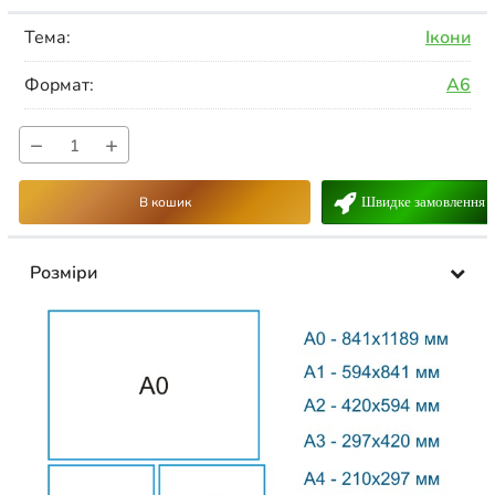
Тема:
Ікони
Формат:
А6
−
+
В кошик
Швидке замовлення
Розміри