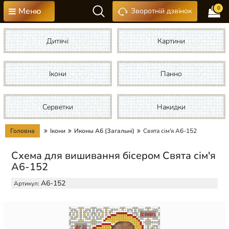
0
Меню
Зворотній дзвінок
Дитячі
Картини
Ікони
Панно
Серветки
Накидки
Головна
Ікони
Иконы А6 (Загальні)
Свята сім'я А6-152
Схема для вишивання бісером Свята сім'я
А6-152
А6-152
Артикул: