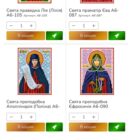
Свята праведна Лія (Лілія)
Свята праматір Єва А6-
А6-105
087
Артикул:
А6-105
Артикул:
А6-087
−
+
−
+
В кошик
В кошик
Свята преподобна
Свята преподобна
Аполлінарія (Поліна) А6-
Єфросинія А6-090
100
Артикул:
А6-100
Артикул:
А6-090
−
+
−
+
В кошик
В кошик