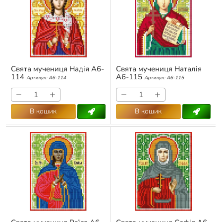
Свята мучениця Надія А6-
Свята мучениця Наталія
114
А6-115
Артикул:
А6-114
Артикул:
А6-115
−
+
−
+
В кошик
В кошик