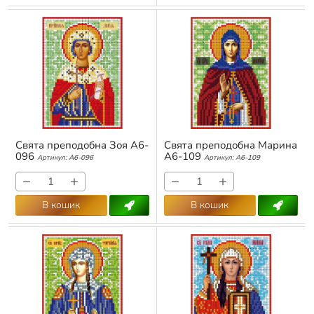
Свята преподобна Зоя А6-
Свята преподобна Марина
096
А6-109
Артикул:
А6-096
Артикул:
А6-109
−
+
−
+
В кошик
В кошик