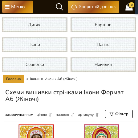
0
Меню
Зворотній дзвінок
Дитячі
Картини
Ікони
Панно
Серветки
Накидки
Головна
Ікони
Иконы А6 (Жіночі)
Схеми вишивки стрічками Ікони Формат
А6 (Жіночі)
Фільтр
замовчуванням
ціною
назвою
артикулу