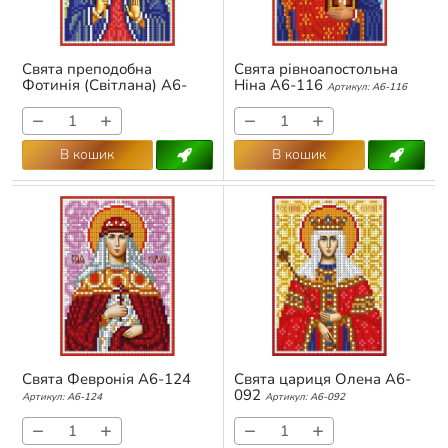
Свята преподобна
Свята рівноапостольна
Фотинія (Світлана) А6-
Ніна А6-116
Артикул:
А6-116
125
Артикул:
А6-125
−
+
−
+
В кошик
В кошик
Свята Февронія А6-124
Свята цариця Олена А6-
092
Артикул:
А6-124
Артикул:
А6-092
−
+
−
+