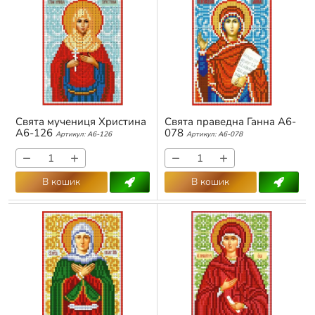
Свята мучениця Христина
Свята праведна Ганна А6-
А6-126
078
Артикул:
А6-126
Артикул:
А6-078
−
+
−
+
В кошик
В кошик