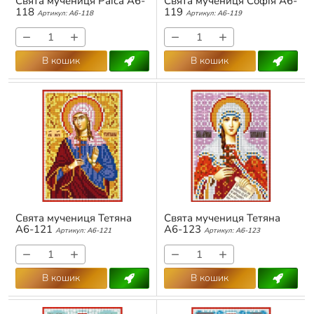
Свята мучениця Раїса А6-
Свята мучениця Софія А6-
118
119
Артикул:
А6-118
Артикул:
А6-119
−
+
−
+
В кошик
В кошик
Свята мучениця Тетяна
Свята мучениця Тетяна
А6-121
А6-123
Артикул:
А6-121
Артикул:
А6-123
−
+
−
+
В кошик
В кошик