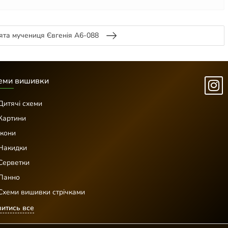
ята мучениця Євгенія А6-088
еми вишивки
Дитячі схеми
Картини
Ікони
Накидки
Серветки
Панно
Схеми вишивки стрічками
итись все