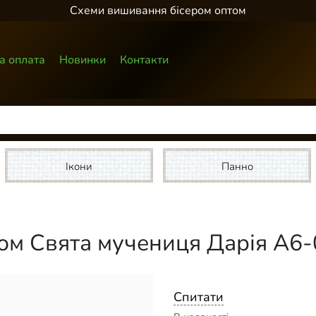
Схеми вишивання бісером оптом
а оплата
Новинки
Контакти
Ікони
Панно
ом Свята мучениця Дарія А6
Спитати