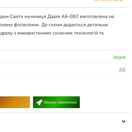
ером Свята мучениця Дарія А6-082 виготовлена на
леному флізеліном. До схеми додається детальна
ь друку з використанням сучасних технологій та
Ікони
А6
Швидке замовлення