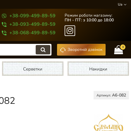
Ua
+38-099-499-89-59
Режим роботи магазину:
ПН - ПТ: з 10:00 до 18:00
+38-093-499-89-59
+38-068-499-89-59
0
Зворотній дзвінок
Серветки
Накидки
А6-082
Артикул:
-082