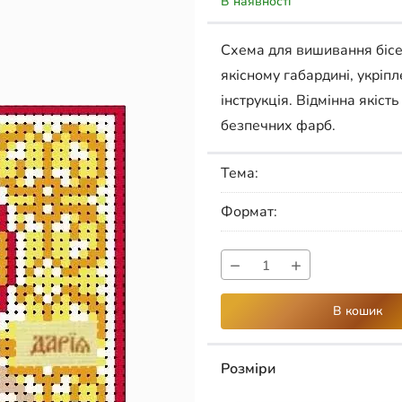
В наявності
Схема для вишивання біс
якісному габардині, укріп
інструкція. Відмінна якіст
безпечних фарб.
Тема:
Формат:
−
+
В кошик
Розміри