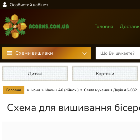
Особистий кабінет
Головна
Доставк
Схеми вишивки
Дитячі
Картини
Головна
Ікони
Иконы А6 (Жіночі)
Свята мучениця Дарія А6-082
Схема для вишивання бісер