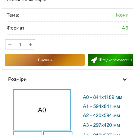
Тема:
Ікони
Формат:
А6
−
+
В кошик
Швидке замовлення
Розміри