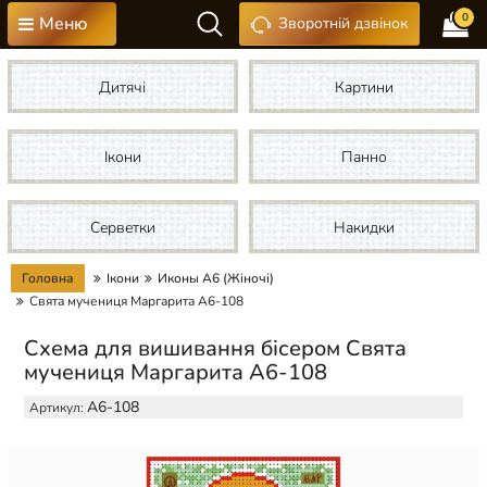
0
Меню
Зворотній дзвінок
Дитячі
Картини
Ікони
Панно
Серветки
Накидки
Головна
Ікони
Иконы А6 (Жіночі)
Свята мучениця Маргарита А6-108
Схема для вишивання бісером Свята
мучениця Маргарита А6-108
А6-108
Артикул: