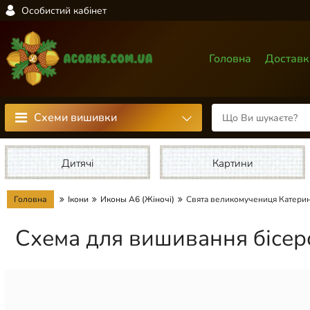
Особистий кабінет
Головна
Доставк
Схеми вишивки
Дитячі
Картини
Головна
Ікони
Иконы А6 (Жіночі)
Свята великомучениця Катери
Схема для вишивання бісер