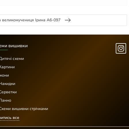
а великомучениця Ірина А6-097
еми вишивки
Дитячі схеми
Картини
Ікони
Накидки
Серветки
Панно
Схеми вишивки стрічками
итись все