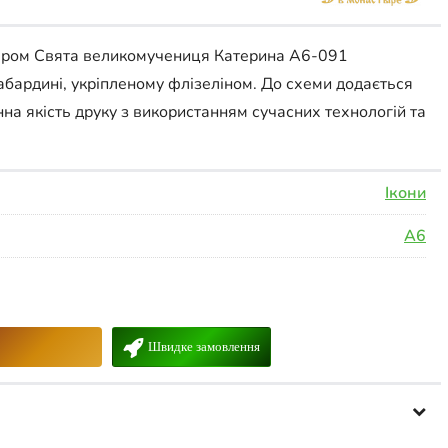
ером Свята великомучениця Катерина А6-091
абардині, укріпленому флізеліном. До схеми додається
нна якість друку з використанням сучасних технологій та
Ікони
А6
Швидке замовлення