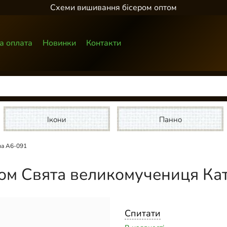
Схеми вишивання бісером оптом
а оплата
Новинки
Контакти
Ікони
Панно
на А6-091
ом Свята великомучениця Ка
Спитати