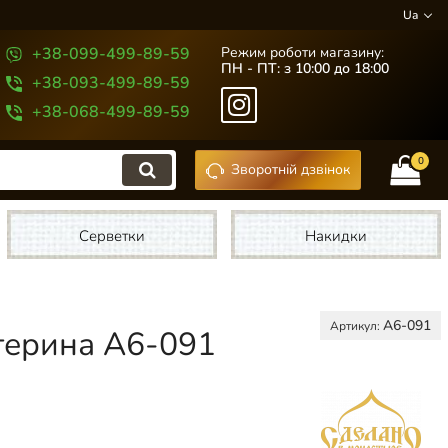
Ua
+38-099-499-89-59
Режим роботи магазину:
ПН - ПТ: з 10:00 до 18:00
+38-093-499-89-59
+38-068-499-89-59
0
Зворотній дзвінок
Серветки
Накидки
А6-091
Артикул:
терина А6-091