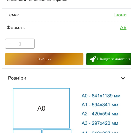
Тема:
Ікони
Формат:
А6
−
+
В кошик
Швидке замовлення
Розміри