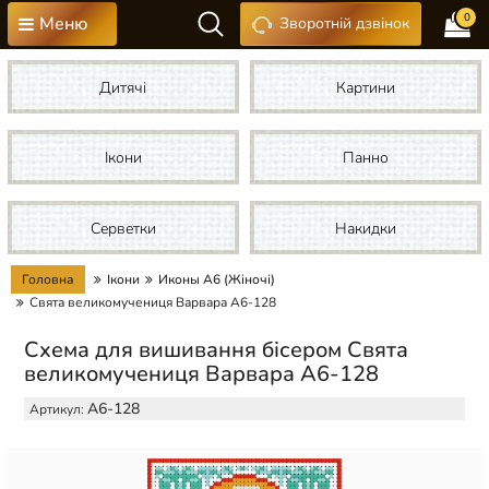
0
Меню
Зворотній дзвінок
Дитячі
Картини
Ікони
Панно
Серветки
Накидки
Головна
Ікони
Иконы А6 (Жіночі)
Свята великомучениця Варвара А6-128
Схема для вишивання бісером Свята
великомучениця Варвара А6-128
А6-128
Артикул: