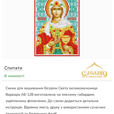
Спитати
В наявності
Схема для вишивання бісером Свята великомучениця
Варвара А6-128 виготовлена на якісному габардині,
укріпленому флізеліном. До схеми додається детальна
інструкція. Відмінна якість друку з використанням сучасних
технологій та безпечних фарб.