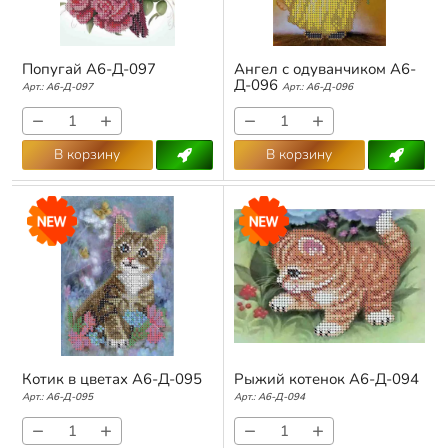
Попугай А6-Д-097
Ангел с одуванчиком А6-
Д-096
Арт.:
А6-Д-097
Арт.:
А6-Д-096
−
+
−
+
В корзину
В корзину
Котик в цветах А6-Д-095
Рыжий котенок А6-Д-094
Арт.:
А6-Д-095
Арт.:
А6-Д-094
−
+
−
+