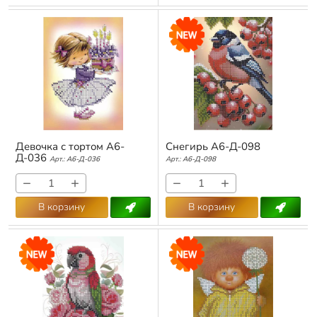
Девочка с тортом А6-
Снегирь А6-Д-098
Д-036
Арт.:
А6-Д-036
Арт.:
А6-Д-098
−
+
−
+
В корзину
В корзину