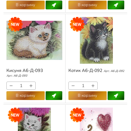
В корзину
В корзину
Кисуня А6-Д-093
Котик А6-Д-092
Арт.:
А6-Д-092
Арт.:
А6-Д-093
−
+
−
+
В корзину
В корзину