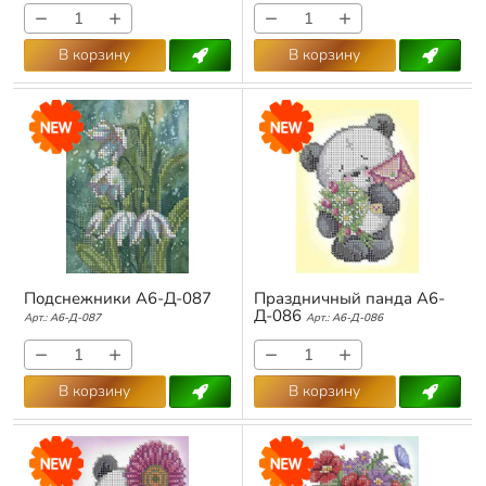
−
+
−
+
В корзину
В корзину
Подснежники А6-Д-087
Праздничный панда А6-
Д-086
Арт.:
А6-Д-087
Арт.:
А6-Д-086
−
+
−
+
В корзину
В корзину