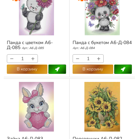
Панда с цветком А6-
Панда с букетом А6-Д-084
Д-085
Арт.:
А6-Д-085
Арт.:
А6-Д-084
−
+
−
+
В корзину
В корзину
Зайка А6-Д-083
Подсолнухи А6-Д-082