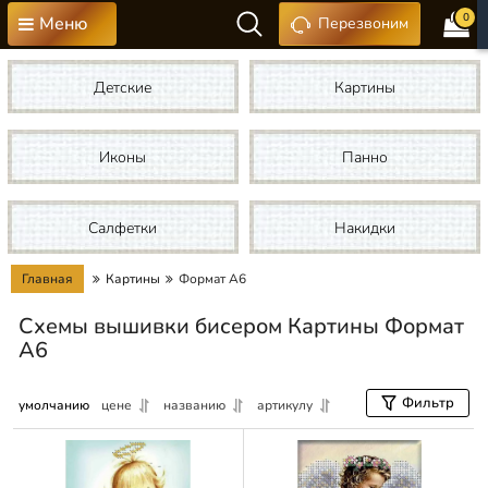
0
Меню
Перезвоним
Детские
Картины
Иконы
Панно
Салфетки
Накидки
Главная
Картины
Формат А6
Схемы вышивки бисером Картины Формат
А6
Фильтр
умолчанию
цене
названию
артикулу