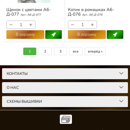
Щенок с цветами А6-
Котик в ромашках А6-
Д-077
Д-076
Арт.:
А6-Д-077
Арт.:
А6-Д-076
−
+
−
+
В корзину
В корзину
1
2
3
все
вперёд »
КОНТАКТЫ
О НАС
СХЕМЫ ВЫШИВКИ