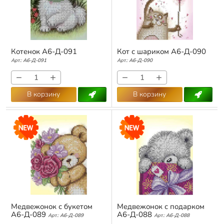
Котенок А6-Д-091
Кот с шариком А6-Д-090
Арт.:
А6-Д-091
Арт.:
А6-Д-090
−
+
−
+
В корзину
В корзину
Медвежонок с букетом
Медвежонок с подарком
А6-Д-089
А6-Д-088
Арт.:
А6-Д-089
Арт.:
А6-Д-088