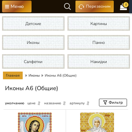
0
Меню
Перезвоним
Детские
Картины
Иконы
Панно
Салфетки
Накидки
Главная
Иконы
Иконы А6 (Общие)
Иконы А6 (Общие)
Фильтр
умолчанию
цене
названию
артикулу