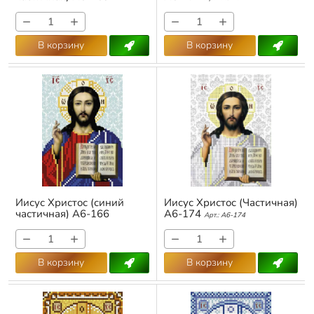
Арт.:
А6-169
−
+
−
+
В корзину
В корзину
Иисус Христос (синий
Иисус Христос (Частичная)
частичная) А6-166
А6-174
Арт.:
А6-174
Арт.:
А6-166
−
+
−
+
В корзину
В корзину