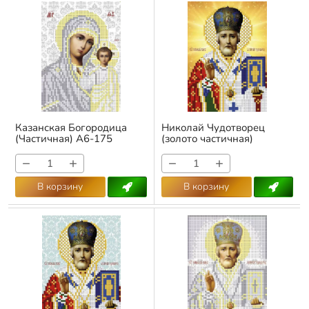
Казанская Богородица
Николай Чудотворец
(Частичная) А6-175
(золото частичная)
Арт.:
А6-175
Арт.:
А6-170
−
+
−
+
В корзину
В корзину