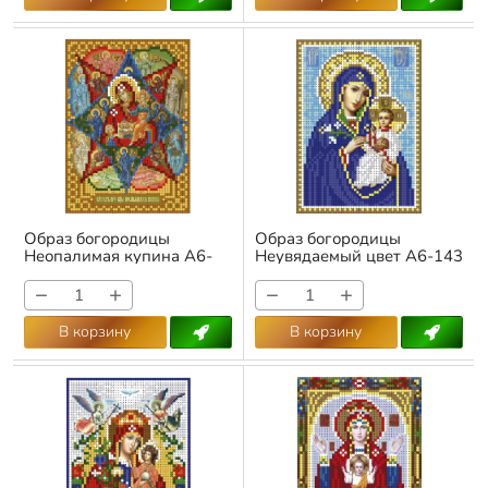
Образ богородицы
Образ богородицы
Неопалимая купина А6-
Неувядаемый цвет А6-143
142
Арт.:
А6-142
Арт.:
А6-143
−
+
−
+
В корзину
В корзину