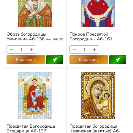
Образ богородицы
Покров Пресвятой
Умиление А6-156
Богородицы А6-161
Арт.:
А6-156
Арт.:
А6-161
−
+
−
+
В корзину
В корзину
Пресвятая Богородица
Пресвятая богородица
Всецарица А6-137
Казанская (желтые) А6-