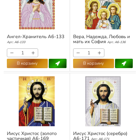
Ангел-Хранитель А6-133
Вера, Надежда, Любовь и
мать их София
Арт.:
А6-133
Арт.:
А6-136
−
+
−
+
В корзину
В корзину
Иисус Христос (золото
Иисус Христос (серебро)
частичная) А6-169
А6-171
Арт.:
А6-171