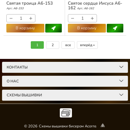
Святая троица А6-153
Святое сердце Иисуса А6-
162
Арт.:
А6-153
Арт.:
А6-162
−
+
−
+
В корзину
В корзину
1
2
все
вперёд »
КОНТАКТЫ
О НАС
СХЕМЫ ВЫШИВКИ
© 2026
Схемы вышивки бисером Acorns