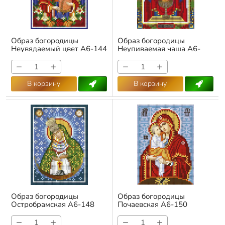
Образ богородицы
Образ богородицы
Неувядаемый цвет А6-144
Неупиваемая чаша А6-
145
Арт.:
А6-144
Арт.:
А6-145
−
+
−
+
В корзину
В корзину
Образ богородицы
Образ богородицы
Остробрамская А6-148
Почаевская А6-150
Арт.:
А6-148
Арт.:
А6-150
−
+
−
+