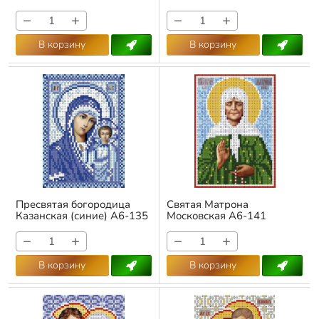
134
Арт.:
А6-137
Арт.:
А6-134
−
+
−
+
В корзину
В корзину
Пресвятая богородица
Святая Матрона
Казанская (синие) А6-135
Московская А6-141
Арт.:
А6-135
Арт.:
А6-141
−
+
−
+
В корзину
В корзину