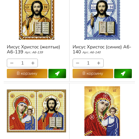
Иисус Христос (желтые)
Иисус Христос (синие) А6-
А6-139
140
Арт.:
А6-139
Арт.:
А6-140
−
+
−
+
В корзину
В корзину