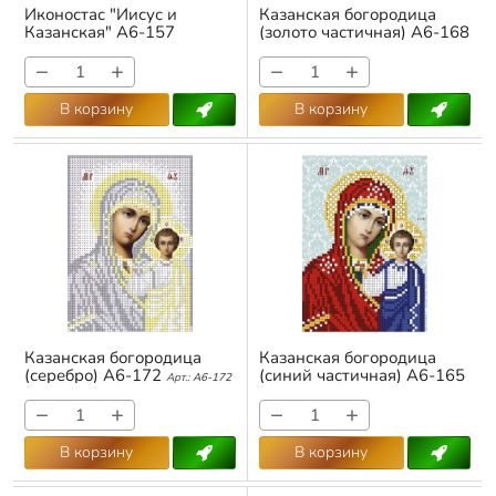
Иконостас "Иисус и
Казанская богородица
Казанская" А6-157
(золото частичная) А6-168
Арт.:
А6-157
Арт.:
А6-168
−
+
−
+
В корзину
В корзину
Казанская богородица
Казанская богородица
(серебро) А6-172
(синий частичная) А6-165
Арт.:
А6-172
Арт.:
А6-165
−
+
−
+
В корзину
В корзину