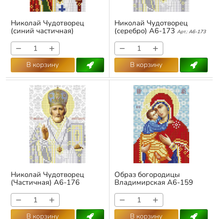
Николай Чудотворец
Николай Чудотворец
(синий частичная)
(серебро) А6-173
Арт.:
А6-173
Арт.:
А6-167
−
+
−
+
В корзину
В корзину
Николай Чудотворец
Образ богородицы
(Частичная) А6-176
Владимирская А6-159
Арт.:
А6-176
Арт.:
А6-159
−
+
−
+
В корзину
В корзину