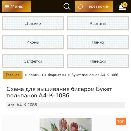
0
Меню
Перезвоним
Детские
Картины
Иконы
Панно
Салфетки
Накидки
Главная
Картины
Формат А4
Букет тюльпанов А4-К-1086
Схема для вышивания бисером Букет
тюльпанов А4-К-1086
А4-К-1086
Арт.:
ТОП